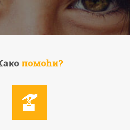
Како
помоћи?