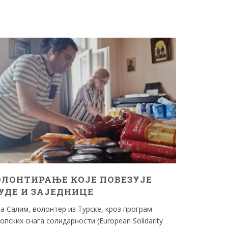
ОЛОНТИРАЊЕ КОЈЕ ПОВЕЗУЈЕ
ЗАВРШН
УДЕ И ЗАЈЕДНИЦЕ
ИМПЛЕМ
„BACK O
а Салим, волонтер из Турске, кроз програм
КЉУЧНА
опских снага солидарности (European Solidarity