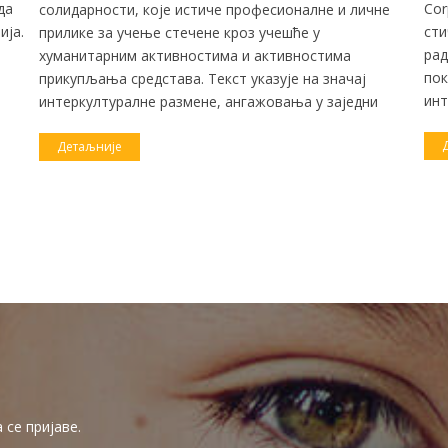
да
Cor
солидарности, које истиче професионалне и личне
ија.
сти
прилике за учење стечене кроз учешће у
рад
хуманитарним активностима и активностима
пок
прикупљања средстава. Текст указује на значај
инт
интеркултуралне размене, ангажовања у заједни
Детаљније
се пријаве.