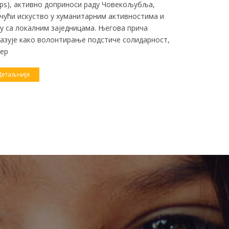
ps), активно доприноси раду Човекољубља,
„Back on Tra
чући искуство у хуманитарним активностима и
представља 
у са локалним заједницама. Његова прича
подршку мла
азује како волонтирање подстиче солидарност,
NEET попула
ер
подршку и п
образовање 
Детаљније
Детаљније