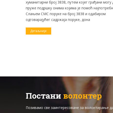
хуманитарни број 3838, путем којег грађани могу 
А
пруже подршку онима којима је помоћ најпотребн
Слањем СМС поруке на број 3838 и одабиром
ина
одговарајућег садржаја поруке, дона
а омогућила
ктичним
Детаљније
те,
има. Кроз
њацима и к
Постани
волонтер
Позивамо све заинтересоване за волонтирање да 