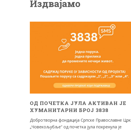
Издвајамо
ОЈ
ОД ПОЧЕТКА ЈУЛА АКТИВАН ЈЕ
НТИ
ХУМАНИТАРНИ БРОЈ 3838
ТИ
Добротворна фондација Српске Православне Црк
„Човекољубље“ од почетка јула покренула је